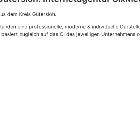
us dem Kreis Gütersloh.
Kunden eine professionelle, moderne & individuelle Darste
 basiert zugleich auf das CI des jeweiligen Unternehmens 
vität mehr Ausdruck verleihen zu können. Ein professionel
hen
Webdesign
sorgen Sie für einen Ausdruck der Ihren Kund
eistungen an: Print Design, Visitenkarten Erstellung, Stempe
optimierung
.