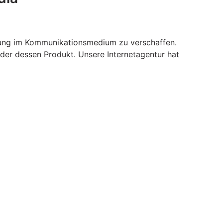
llung im Kommunikationsmedium zu verschaffen.
oder dessen Produkt. Unsere Internetagentur hat
les Webdesign ist das Aushängeschild jeglicher
en nicht aus dem Kopf gehen sollte.
l, Briefpapier Erstellung, eBay Shop Design,