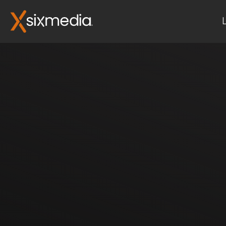
Leistungen
E-Commerce
Priority Service & Support
Update Service
UX / UI Design
Plugin-Support
Online Marketing