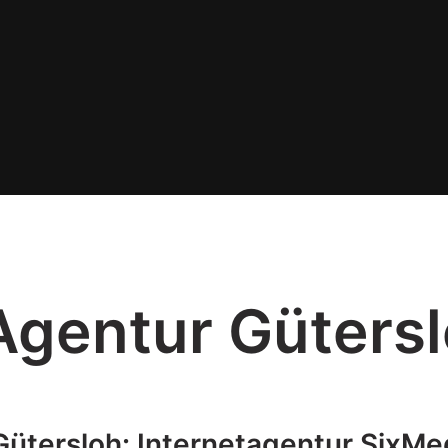
gentur Güters
ütersloh: Internetagentur SixMe