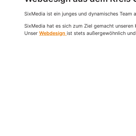
SixMedia ist ein junges und dynamisches Team a
SixMedia hat es sich zum Ziel gemacht unseren 
Unser
Webdesign
ist stets außergewöhnlich und
es nach NRW /
Gütersloh
gezogen, um der Kreati
Dienstleistungen. Mit einem guten, übersichtlic
Darüber hinaus bieten wir Ihnen folgende Dienstl
eCommerce
Design sowie
SEO – Suchmaschinen