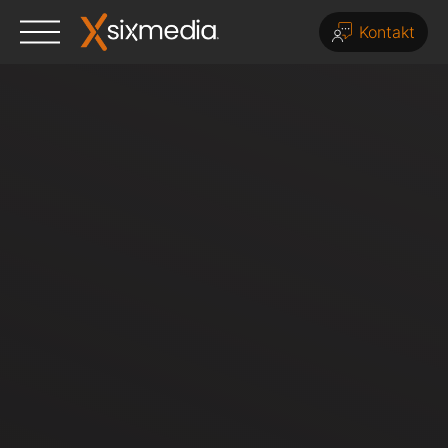
Kontakt
Leistungen
E-Commerce
Priority Service & Support
Update Service
UX / UI Design
Plugin-Support
Online Marketing