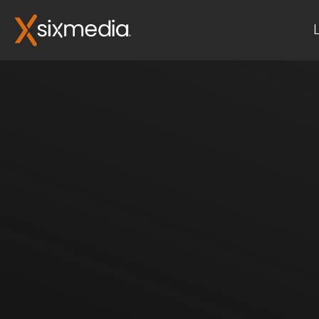
Leistungen
E-Commerce
Priority Service & Support
Update Service
UX / UI Design
Plugin-Support
Online Marketing